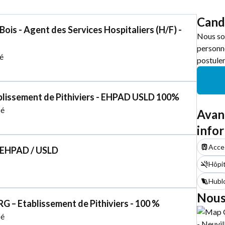
Cand
Bois - Agent des Services Hospitaliers (H/F) -
Nous so
personne
é
postuler
tablissement de Pithiviers - EHPAD USLD 100%
sé
Avan
info
Acces
 EHPAD / USLD
Hôpit
Hubl
Nous
RG – Etablissement de Pithiviers - 100 %
sé