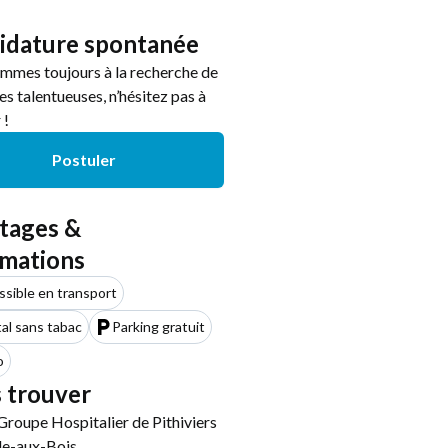
idature spontanée
mmes toujours à la recherche de
s talentueuses, n’hésitez pas à
 !
Postuler
tages &
rmations
sible en transport
al sans tabac
Parking gratuit
o
 trouver